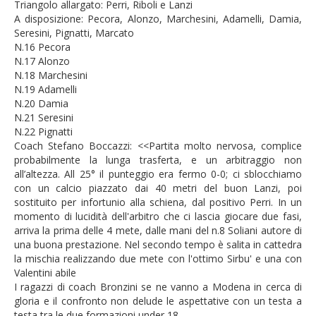
Triangolo allargato: Perri, Riboli e Lanzi
A disposizione: Pecora, Alonzo, Marchesini, Adamelli, Damia,
Seresini, Pignatti, Marcato
N.16 Pecora
N.17 Alonzo
N.18 Marchesini
N.19 Adamelli
N.20 Damia
N.21 Seresini
N.22 Pignatti
Coach Stefano Boccazzi: <<Partita molto nervosa, complice
probabilmente la lunga trasferta, e un arbitraggio non
all’altezza. All 25° il punteggio era fermo 0-0; ci sblocchiamo
con un calcio piazzato dai 40 metri del buon Lanzi, poi
sostituito per infortunio alla schiena, dal positivo Perri. In un
momento di lucidità dell'arbitro che ci lascia giocare due fasi,
arriva la prima delle 4 mete, dalle mani del n.8 Soliani autore di
una buona prestazione. Nel secondo tempo è salita in cattedra
la mischia realizzando due mete con l'ottimo Sirbu' e una con
Valentini abile
I ragazzi di coach Bronzini se ne vanno a Modena in cerca di
gloria e il confronto non delude le aspettative con un testa a
testa tra le due formazioni under 18.