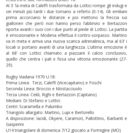
Al 3 'la meta di Caleffi trasformata da Lottici rompe gli indugi e
sei minuti più tardi i due tornano a referto (0-14). Gli emiliani
prima accorciano le distanze e poi mettono la freccia sui
gialloneri che però non hanno perso l’abbrivio e Bertazzon
riporta avanti i suoi con i due punti al piede di Lottici. La partita
è emozionante e Modena effettua il contro-sorpasso. Martino
va in meta e arriva una nuova scarica adrenalinica, ma al 63’ i
locali si portano avanti di una lunghezza. L’ultima emozione è
al 68’ con Lottici chiamato a piazzare il calcio conclusivo,
quello che centra i pali e fissa una vittoria emozionante (27-
29).
Rugby Viadana 1970 U.18:
Prima Linea: Terzi, Caleffi (Vicecapitano) e Foschi
Seconda Linea: Broccio e Mostacciuolo
Terza Linea: Cekli, Righi e Bertazzon (Capitano)
Mediani: Di Stefano e Lottici
Centri: Scaramella e Palumbo
Triangolo allargato: Martino, Lupi e Bertorello
A disposizione: lacidi, Okyere, Caramori, Pallottino, Barbanti e
Gasperini
U14 triangolare di domenica 7/12 giocato a Formigine (MO)