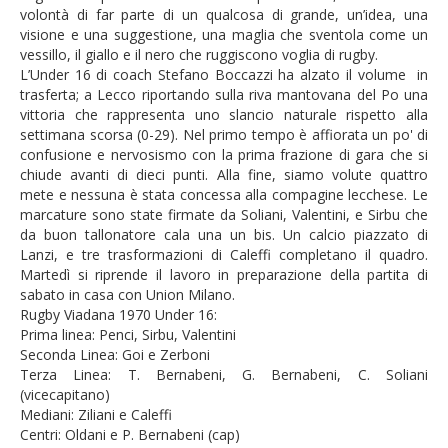
volontà di far parte di un qualcosa di grande, un’idea, una
visione e una suggestione, una maglia che sventola come un
vessillo, il giallo e il nero che ruggiscono voglia di rugby.
L’Under 16 di coach Stefano Boccazzi ha alzato il volume in
trasferta; a Lecco riportando sulla riva mantovana del Po una
vittoria che rappresenta uno slancio naturale rispetto alla
settimana scorsa (0-29). Nel primo tempo è affiorata un po' di
confusione e nervosismo con la prima frazione di gara che si
chiude avanti di dieci punti. Alla fine, siamo volute quattro
mete e nessuna è stata concessa alla compagine lecchese. Le
marcature sono state firmate da Soliani, Valentini, e Sirbu che
da buon tallonatore cala una un bis. Un calcio piazzato di
Lanzi, e tre trasformazioni di Caleffi completano il quadro.
Martedì si riprende il lavoro in preparazione della partita di
sabato in casa con Union Milano.
Rugby Viadana 1970 Under 16:
Prima linea: Penci, Sirbu, Valentini
Seconda Linea: Goi e Zerboni
Terza Linea: T. Bernabeni, G. Bernabeni, C. Soliani
(vicecapitano)
Mediani: Ziliani e Caleffi
Centri: Oldani e P. Bernabeni (cap)